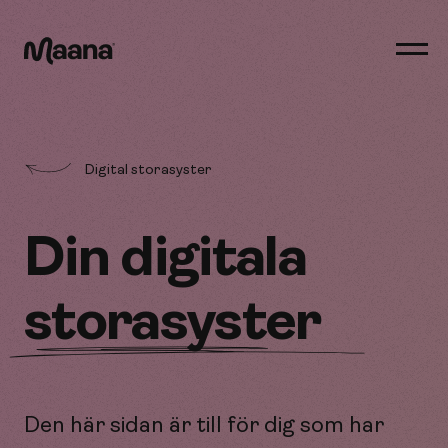
Öppn
men
Maana
Digital storasyster
Din digitala
storasyster
Den här sidan är till för dig som har