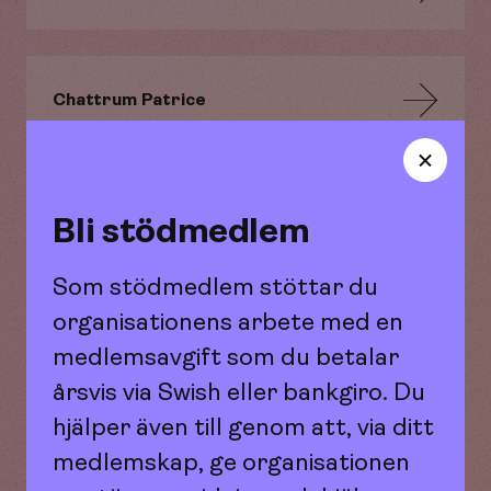
Chattrum Patrice
Chattrum Rana
Bli stödmedlem
Som stödmedlem stöttar du
organisationens arbete med en
Chattrum Saga
medlemsavgift som du betalar
årsvis via Swish eller bankgiro. Du
hjälper även till genom att, via ditt
Chattrum Taylor
medlemskap, ge organisationen