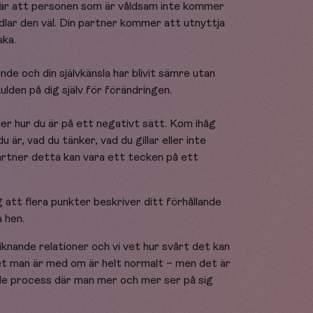
n är att personen som är våldsam inte kommer
lar den väl. Din partner kommer att utnyttja
aka.
nde och din självkänsla har blivit sämre utan
ulden på dig själv för förändringen.
ller hur du är på ett negativt sätt. Kom ihåg
u är, vad du tänker, vad du gillar eller inte
 partner detta kan vara ett tecken på ett
 att flera punkter beskriver ditt förhållande
a hen.
knande relationer och vi vet hur svårt det kan
et man är med om är helt normalt – men det är
nde process där man mer och mer ser på sig