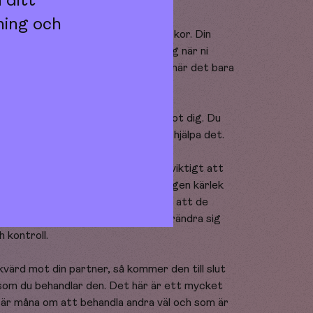
 ditt
ning och
 ni är tillsammans med andra människor. Din
är ensamma, men pratar gott om dig när ni
 säger saker som “hen är så snäll när det bara
 såhär nu”.
r beter sig dåligt eller okänsligt mot dig. Du
nske var ditt fel, att hen inte kan hjälpa det.
kan få hen att ändra sig. Här är det viktigt att
ommer att få hen att förändra sig. Ingen kärlek
lerande och våldsamt. Sanningen är att de
beter sig respektlöst inte vill förändra sig
 kontroll.
skvärd mot din partner, så kommer den till slut
a som du behandlar den. Det här är ett mycket
 är måna om att behandla andra väl och som är