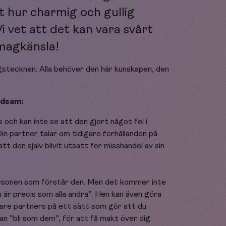
t hur charmig och gullig
i vet att det kan vara svårt
 magkänsla!
stecknen. Alla behöver den här kunskapen, den
ldsam:
s och kan inte se att den gjort något fel i
 Din partner talar om tidigare förhållanden på
t den själv blivit utsatt för misshandel av sin
ersonen som förstår den. Men det kommer inte
 är precis som alla andra”. Hen kan även göra
gare partners på ett sätt som gör att du
an ”bli som dem”, för att få makt över dig.