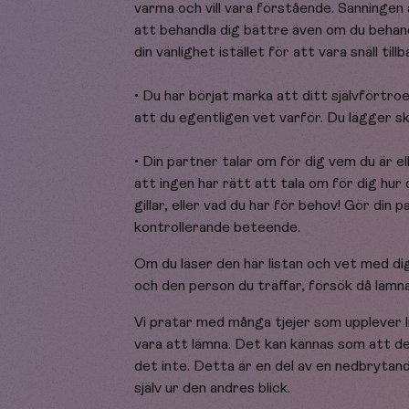
varma och vill vara förstående. Sanninge
att behandla dig bättre även om du behand
din vänlighet istället för att vara snäll tillb
• Du har börjat märka att ditt självförtroe
att du egentligen vet varför. Du lägger sk
• Din partner talar om för dig vem du är e
att ingen har rätt att tala om för dig hur d
gillar, eller vad du har för behov! Gör din
kontrollerande beteende.
Om du läser den här listan och vet med dig
och den person du träffar, försök då lämn
Vi pratar med många tjejer som upplever li
vara att lämna. Det kan kännas som att d
det inte. Detta är en del av en nedbryta
själv ur den andres blick.