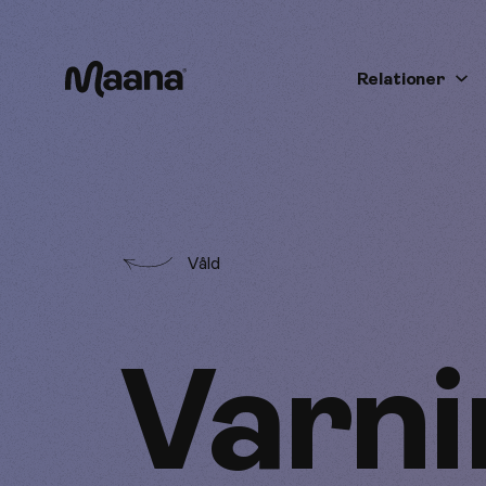
Relationer
Maana
Våld
Varni