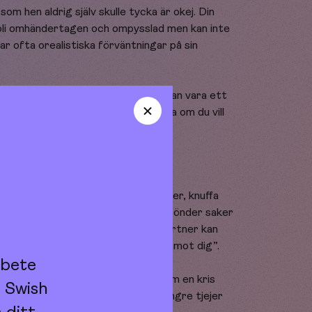
som hen aldrig själv skulle tycka är okej. Din
t bli omhändertagen och ompysslad men kan inte
 ofta orealistiska förväntningar på sin
 väldigt tidigt i relationen. Det här kan vara ett
a” dig. Hen har svårt att acceptera om du vill
ker mycket alkohol.
. Din partner kan säga hotfulla saker, knuffa
t. Hen kan sparka i väggen eller slå sönder saker
u tycker om eller själv äger. Din partner kan
å hade jag aldrig behövt göra såhär mot dig”.
rbete
r flickvänner som nyligen gått igenom en kris
 Swish
ivt väljer att bli tillsammans med yngre tjejer