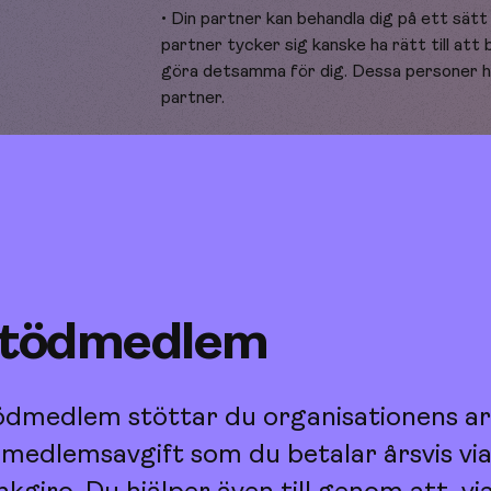
• Din partner kan behandla dig på ett sätt 
partner tycker sig kanske ha rätt till at
göra detsamma för dig. Dessa personer har
partner.
• Din partner vill flytta ihop eller gifta sig
sätt för personen att kontrollera och ”äg
vänta med dessa saker.
• Din partner missbrukar droger eller dric
• Din partner skrämmer dig när den blir arg
 stödmedlem
dig eller närma sig dig på ett hotfullt sät
när hen blir arg, ofta är det föremål som d
säga att: “hade du inte gjort mig så arg s
dmedlem stöttar du organisationens a
• Din partner dras till sårbarhet och välje
medlemsavgift som du betalar årsvis via
eller förlust av något slag. Hen kanske akt