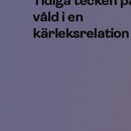
Tidiga tecken p
våld i en
kärleksrelation