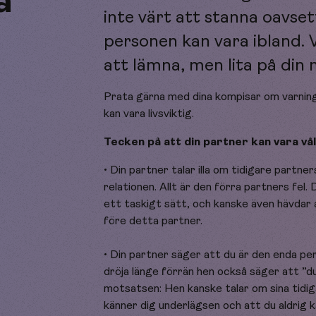
å
inte värt att stanna oavset
personen kan vara ibland. V
att lämna, men lita på din
Prata gärna med dina kompisar om varning
kan vara livsviktig.
Tecken på att din partner kan vara vå
• Din partner talar illa om tidigare partner
relationen. Allt är den förra partners fel.
ett taskigt sätt, och kanske även hävdar at
före detta partner.
• Din partner säger att du är den enda p
dröja länge förrän hen också säger att ”du
motsatsen: Hen kanske talar om sina tidi
känner dig underlägsen och att du aldrig k