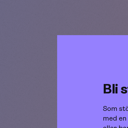
Bli
Som stö
med en 