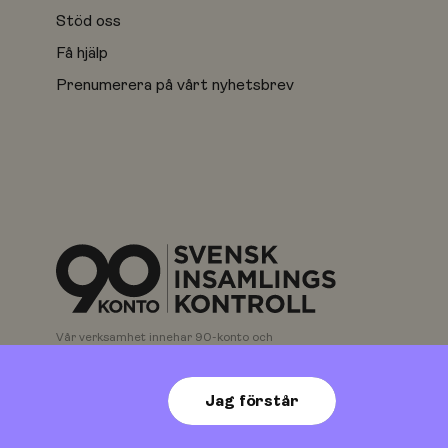
Stöd oss
Få hjälp
Prenumerera på vårt nyhetsbrev
Vår verksamhet innehar 90-konto och
kontrolleras av Svensk Insamlingskontroll.
Jag förstår