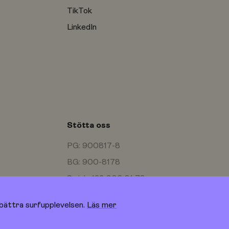
TikTok
LinkedIn
Stötta oss
PG: 900817-8
BG: 900-8178
Swish: 123 900 81 78
bättra surfupplevelsen.
Läs mer