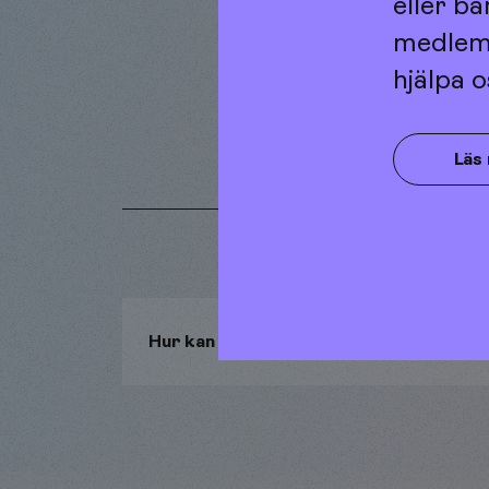
eller ba
medlems
hjälpa o
Läs
Hur kan du sova bättre