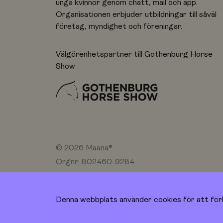
unga kvinnor genom chatt, mail och app.
Organisationen erbjuder utbildningar till såväl
företag, myndighet och föreningar.
Välgörenhetspartner till Gothenburg Horse
Show
© 2026 Maana®
Orgnr: 802460-9284
Med stöd av Västra Götalandsregionen
Denna webbplats använder cookies för att för