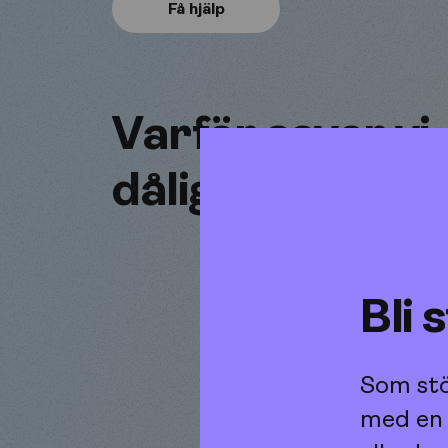
Få hjälp
Varför sover vi
dåligt?
Bli
Som stö
med en 