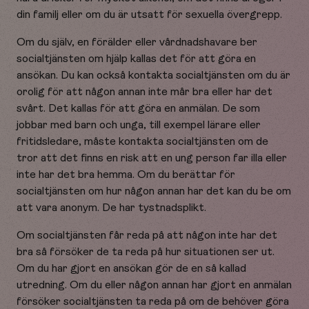
din familj eller om du är utsatt för sexuella övergrepp.
Om du själv, en förälder eller vårdnadshavare ber
socialtjänsten om hjälp kallas det för att göra en
ansökan. Du kan också kontakta socialtjänsten om du är
orolig för att någon annan inte mår bra eller har det
svårt. Det kallas för att göra en anmälan. De som
jobbar med barn och unga, till exempel lärare eller
fritidsledare, måste kontakta socialtjänsten om de
tror att det finns en risk att en ung person far illa eller
inte har det bra hemma. Om du berättar för
socialtjänsten om hur någon annan har det kan du be om
att vara anonym. De har tystnadsplikt.
Om socialtjänsten får reda på att någon inte har det
bra så försöker de ta reda på hur situationen ser ut.
Om du har gjort en ansökan gör de en så kallad
utredning. Om du eller någon annan har gjort en anmälan
försöker socialtjänsten ta reda på om de behöver göra