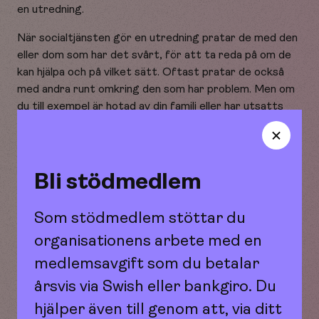
en utredning.
När socialtjänsten gör en utredning pratar de med den
eller dom som har det svårt, för att ta reda på om de
kan hjälpa och på vilket sätt. Oftast pratar de också
med andra runt omkring den som har problem. Men om
du till exempel är hotad av din familj eller har utsatts
för övergrepp ser socialtjänsten först till att du
hamnar i säkerhet, innan de kontaktar någon annan.
Du kan alltid prata med oss på Maana om din situation.
Bli stödmedlem
Vi lyssnar och står på din sida!
Som stödmedlem stöttar du
organisationens arbete med en
medlemsavgift som du betalar
årsvis via Swish eller bankgiro. Du
Kontakt med polis
hjälper även till genom att, via ditt