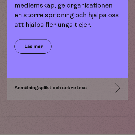
medlemskap, ge organisationen
en större spridning och hjälpa oss
att hjälpa fler unga tjejer.
Utsatt för brott
Läs mer
Kontakt med domstol
Anmälningsplikt och sekretess