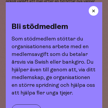
också vanligt att man efter en tid hittar nya vänner
eller hittar tillbaka till varandra igen.
Att hitta en bästa vän eller ett kompisgäng kan vara
svårt och ibland ta lång tid. Vissa har en och samma vän
Bli stödmedlem
under flera år eller under hela livet men det är vanligt
att man har olika vänner under olika tider i livet.
Som stödmedlem stöttar du
organisationens arbete med en
medlemsavgift som du betalar
årsvis via Swish eller bankgiro. Du
hjälper även till genom att, via ditt
Hitta vänner
medlemskap, ge organisationen
en större spridning och hjälpa oss
att hjälpa fler unga tjejer.
Har inga vänner