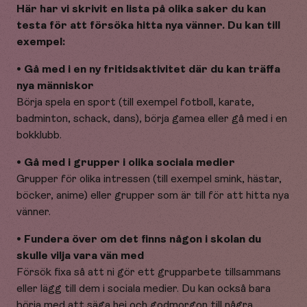
Här har vi skrivit en lista på olika saker du kan
testa för att försöka hitta nya vänner. Du kan till
exempel:
• Gå med i en ny fritidsaktivitet där du kan träffa
nya människor
Börja spela en sport (till exempel fotboll, karate,
badminton, schack, dans), börja gamea eller gå med i en
bokklubb.
• Gå med i grupper i olika sociala medier
Grupper för olika intressen (till exempel smink, hästar,
böcker, anime) eller grupper som är till för att hitta nya
vänner.
• Fundera över om det finns någon i skolan du
skulle vilja vara vän med
Försök fixa så att ni gör ett grupparbete tillsammans
eller lägg till dem i sociala medier. Du kan också bara
börja med att säga hej och godmorgon till några