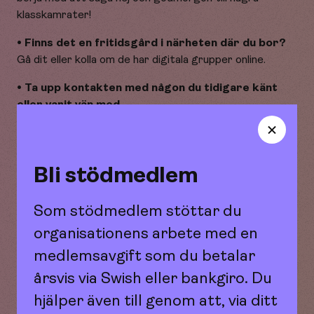
klasskamrater!
• Finns det en fritidsgård i närheten där du bor?
Gå dit eller kolla om de har digitala grupper online.
• Ta upp kontakten med någon du tidigare känt
eller varit vän med.
Ibland finns det vänner runt omkring en som man kanske
inte pratat med på länge. Att ta upp kontakten igen
kan vara väldigt härligt!
Bli stödmedlem
• Fundera igenom om du har andra personer i din
närhet som är viktiga.
Som stödmedlem stöttar du
Relationer kan se olika ut och ändå vara viktiga för dig.
organisationens arbete med en
Kom ihåg att bara för att vänskaper tagit slut eller du
medlemsavgift som du betalar
inte har några vänner just nu så betyder det inte att du
årsvis via Swish eller bankgiro. Du
inte kommer ha det i framtiden. Du kan alltid bolla
tankar om att hitta nya vänner med oss på Maana.
hjälper även till genom att, via ditt