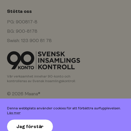
Stötta oss
PG: 900817-8
BG: 900-8178
Swish: 123 900 81 78
Vår verksamhet innehar 90-konto och
kontrolleras av Svensk Insamlingskontroll.
© 2026 Maana®
Orgnr: 802460-9284
Denna webbplats använder cookies för att förbättra surfupplevelsen.
Med stöd av Västra Götalandsregionen
Läs mer
Jag förstår