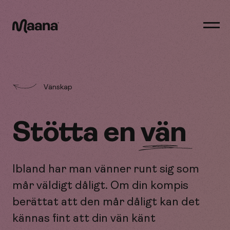
Öppn
men
Maana
Vänskap
Stötta en
vän
Ibland har man vänner runt sig som
mår väldigt dåligt. Om din kompis
berättat att den mår dåligt kan det
kännas fint att din vän känt