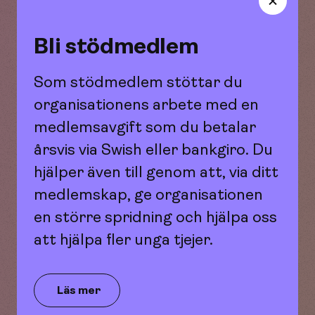
Du kan också alltid komma in och prata anonymt med
oss på Maana om du är orolig för en vän eller om du vill
ha tips på hur du kan stötta en vän.
Bli stödmedlem
Som stödmedlem stöttar du
organisationens arbete med en
medlemsavgift som du betalar
årsvis via Swish eller bankgiro. Du
Har inga vänner
hjälper även till genom att, via ditt
medlemskap, ge organisationen
en större spridning och hjälpa oss
Avsluta vänskap
att hjälpa fler unga tjejer.
Läs mer
Hitta vänner